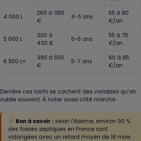
260 à 380
55 à 80
4 000 L
4-5 ans
€
€/an
300 à
55 à 75
5 000 L
5-6 ans
430 €
€/an
380 à 550
60 à 85
6 500 L+
5-7 ans
€
€/an
Derrière ces tarifs se cachent des variables qu’on
oublie souvent. À noter aussi côté marché.
Bon à savoir :
selon l’Ademe, environ 90 %
des fosses septiques en France sont
vidangées avec un retard moyen de 18 mois