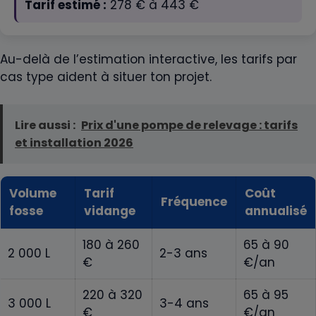
Tarif estimé :
278
€ à
443
€
Au-delà de l’estimation interactive, les tarifs par
cas type aident à situer ton projet.
Lire aussi :
Prix d'une pompe de relevage : tarifs
et installation 2026
Volume
Tarif
Coût
Fréquence
fosse
vidange
annualisé
180 à 260
65 à 90
2 000 L
2-3 ans
€
€/an
220 à 320
65 à 95
3 000 L
3-4 ans
€
€/an