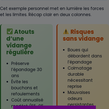
Cet exemple personnel met en lumière les forces
et les limites. Récap clair en deux colonnes.
Atouts
Risques
d’une
sans vidange
vidange
Boues qui
régulière
débordent dans
l’épandage
Préserve
Colmatage
l’épandage 30
durable
ans
nécessitant
Évite les
reprise
bouchons et
Mauvaises
refoulements
odeurs
Coût annualisé
persistantes
modéré (55-95