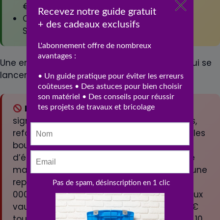
Refus de
€/an)
conformité
Conformité
SPANC
SPANC garantie
Une erreur revient régulièrement chez ceux qui se
lancent. Voici comment l’éviter.
Erreur courante :
attendre les premiers
signes de problème pour vidanger (odeurs,
refoulements, débit anormal). À ce stade, les
boues ont déjà migré dans le système
d’épandage et l’endommagent. Une fosse
mal entretenue 10 ans nécessite souvent une
reprise complète de l’épandage (3 000-6
000 €) en plus de la vidange normale. Mieux
vaut respecter la fréquence et payer 250 €
tous les 3-4 ans que reprendre tout après 10