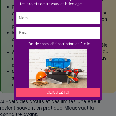
lingettes et
Permet
déchets solides
d’aménager
Consommation
n’importe quelle
électrique
pièce d’eau
permanente
Installation
Bruit possible
discrète et
selon le modèle
compacte
Dépendance au
Alternative au
courant en cas
creusement
de coupure
coûteux
Modèles
silencieux
disponibles
Au-delà des atouts et des limites, une erreur
revient souvent en pratique. Mieux vaut la
connaître avant.