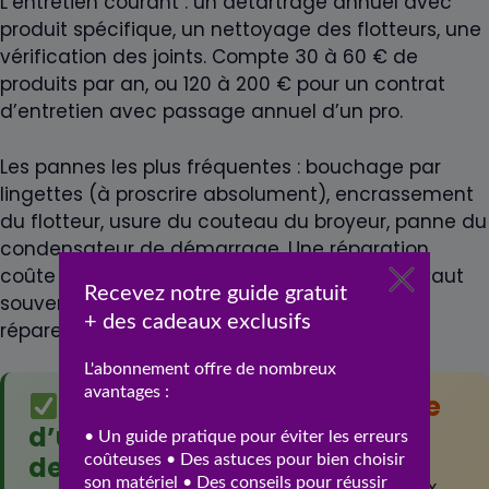
L’entretien courant : un détartrage annuel avec
produit spécifique, un nettoyage des flotteurs, une
vérification des joints. Compte 30 à 60 € de
produits par an, ou 120 à 200 € pour un contrat
d’entretien avec passage annuel d’un pro.
Les pannes les plus fréquentes : bouchage par
lingettes (à proscrire absolument), encrassement
du flotteur, usure du couteau du broyeur, panne du
condensateur de démarrage. Une réparation
coûte 150 à 400 €, mais après 10 ans, mieux vaut
souvent remplacer la pompe entière que de
réparer.
Atouts
Points de
d’une pompe
vigilance
de relevage
Sensibilité aux