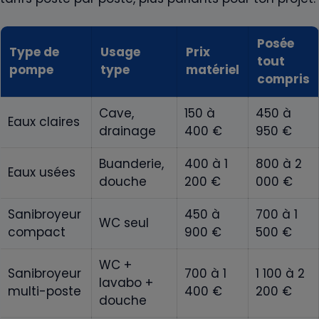
Posée
Type de
Usage
Prix
tout
pompe
type
matériel
compris
Cave,
150 à
450 à
Eaux claires
drainage
400 €
950 €
Buanderie,
400 à 1
800 à 2
Eaux usées
douche
200 €
000 €
Sanibroyeur
450 à
700 à 1
WC seul
compact
900 €
500 €
WC +
Sanibroyeur
700 à 1
1 100 à 2
lavabo +
multi-poste
400 €
200 €
douche