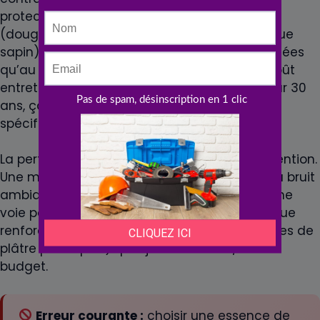
protective tous les 5-10 ans selon l’essence
(douglas et mélèze durent plus longtemps que
sapin), exposition (façades nord moins exposées
qu’au sud), et qualité du produit appliqué. Coût
entretien 200-500 € par cycle pour 120 m². Sur 30
ans, ça représente 1 000-2 500 € d’entretien
spécifique au bois.
La performance acoustique mérite aussi attention.
Une maison ossature bois est moins isolée du bruit
ambiant qu’une maçonnerie. À proximité d’une
voie passante, prévois un complexe acoustique
renforcé (laine de verre haute densité, plaques de
plâtre phoniques) qui ajoute 30-50 €/m² au
budget.
Erreur courante :
choisir une essence de