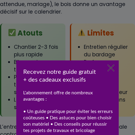
attendue, mariage), le bois donne un avantage
décisif sur le calendrier.
Atouts
Limites
Chantier 2-3 fois
Entretien régulier
plus rapide
du bardage
Bilan carbone
Performance
très favorable
acoustique
Performance
moindre
thermique
Coût initial
supérieure
parfois supérieur
Léger (économie
Choix d’artisans
sur fondations)
plus restreint
L’entretien du bardage extérieur est la principale
contrainte d’entretien. Lasure ou peinture