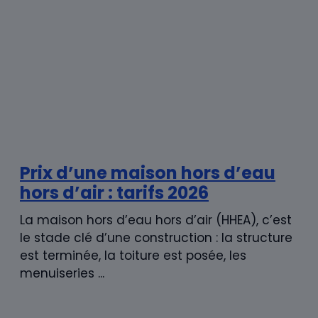
hors d’air : tarifs 2026
La maison hors d’eau hors d’air (HHEA), c’est
le stade clé d’une construction : la structure
est terminée, la toiture est posée, les
menuiseries ...
Prix d’une maison en bois :
tarifs et modes 2026
La maison en bois séduit pour son bilan
carbone favorable, sa rapidité de
construction et son confort thermique
naturel. Du kit autoconstruction à 1 ...