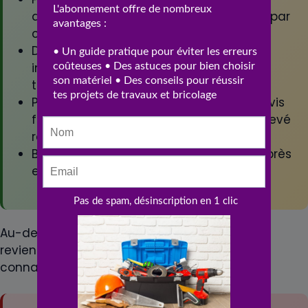
au moment de
sous-estimé par
construire
les vendeurs
Démarrage
Délais Enedis
immédiat des
longs (6-18
travaux
mois)
Plus grande
Risque de devis
facilité de
Enedis très élevé
revente future
Recours
Banque plus
impossible après
encline à prêter
compromis
signé
Au-delà des atouts et des limites, une erreur
revient souvent en pratique. Mieux vaut la
connaître avant.