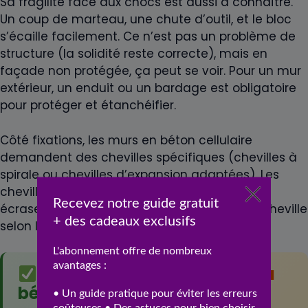
Sa fragilité face aux chocs est aussi à connaître.
Un coup de marteau, une chute d’outil, et le bloc
s’écaille facilement. Ce n’est pas un problème de
structure (la solidité reste correcte), mais en
façade non protégée, ça peut se voir. Pour un mur
extérieur, un enduit ou un bardage est obligatoire
pour protéger et étanchéifier.
Côté fixations, les murs en béton cellulaire
demandent des chevilles spécifiques (chevilles à
spirale ou chevilles d’expansion adaptées). Les
chevilles classiques tournent dans le vide ou
écrasent le matériau. Compte 0,80 à 2 € la cheville
selon la charge à supporter.
Atouts du
Limites à
béton
anticiper