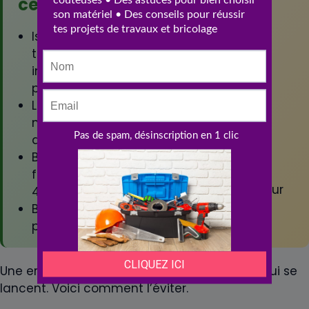
cellulaire
Coût matière
60-100 %
Isolation
supérieur au
thermique
parpaing
intégrée
Fragilité aux
performante
chocs et
Léger, facile à
écaillages
manipuler et
Chevilles
découper
spéciales
Bonne tenue au
obligatoires
feu (résistance
Enduit extérieur
4h+)
obligatoire
Bien adapté aux
pièces humides
Une erreur revient régulièrement chez ceux qui se
lancent. Voici comment l’éviter.