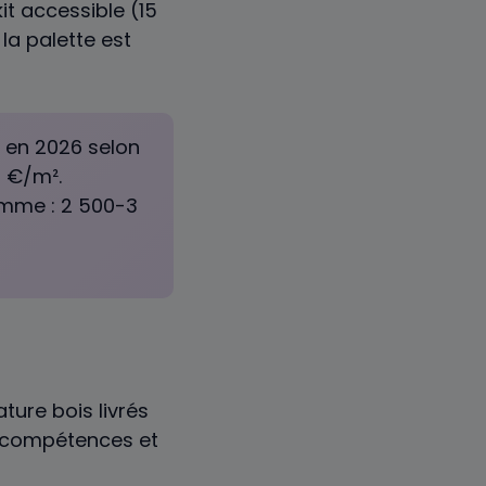
it accessible (15
a palette est
² en 2026 selon
0 €/m².
amme : 2 500-3
ture bois livrés
 compétences et