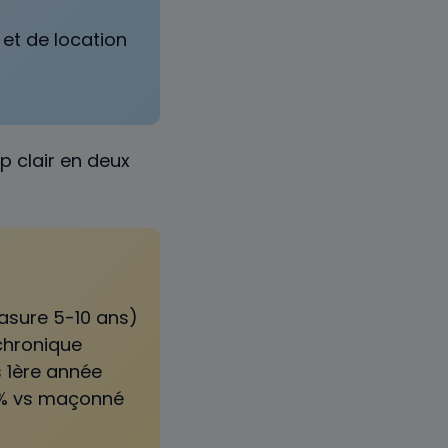
et de location
p clair en deux
(lasure 5-10 ans)
chronique
 1ère année
 % vs maçonné