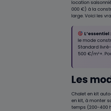
location saisonniè
000 €) à la const
large. Voici les vr
L’essentiel 
le mode constru
Standard livré
500 €/m²+. Po
Les mod
Chalet en kit auto
en kit, à monter
temps (200-400 h