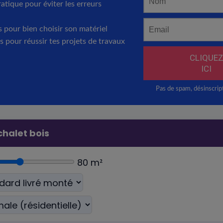
halet bois
80
m²