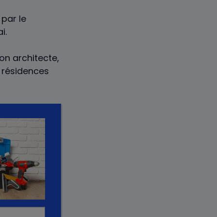
par le
i.
n architecte,
 résidences