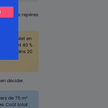
 Quelques repères
is du chalet en
ondaire et 40 %
5 %, rondins 20
ien décider.
iers de 75 m²
e. Coût total