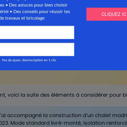
une base, mais le contexte global compte autant.
 :
selon Forêt Bois Construction, le marché frança
e 8 000 ventes par an, dont 60 % en résidence sec
Madriers empilés représentent 45 %, ossature bois 3
 80-100 ans avec entretien.
t, voici la suite des éléments à considérer pour b
’ai accompagné la construction d’un chalet madr
023. Mode standard livré-monté, isolation renforcé