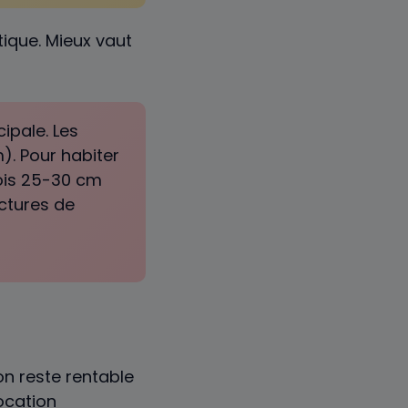
tique. Mieux vaut
ipale. Les
m). Pour habiter
rois 25-30 cm
actures de
on reste rentable
ocation