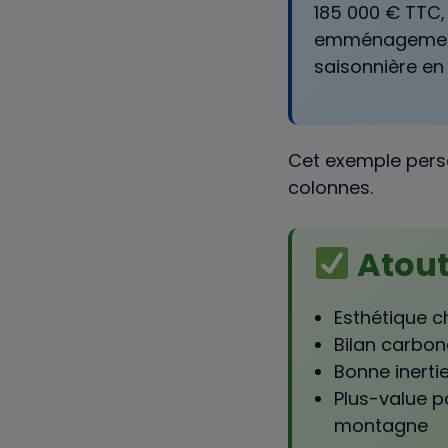
185 000 € TTC,
emménagement. 
saisonnière en 
Cet exemple perso
colonnes.
Atou
Esthétique c
Bilan carbon
Bonne inerti
Plus-value p
montagne