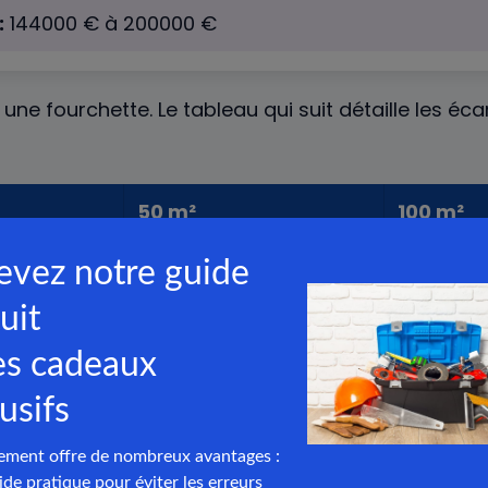
:
144000
€ à
200000
€
une fourchette. Le tableau qui suit détaille les é
50 m²
100 m²
tion
60 000-90 000 €
120 000-1
monté
90 000-125 000 €
180 000-
sure
125 000-175 000 €
250 000-
des travaux de remblaiement : tarifs au m³ 2026