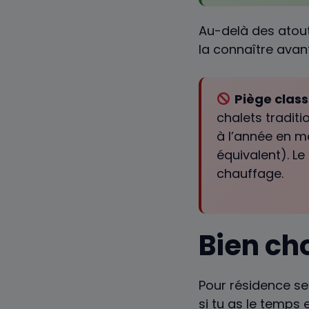
Au-delà des atouts
la connaître avant
Piège class
chalets traditi
à l’année en m
équivalent). L
chauffage.
Bien cho
Pour résidence se
si tu as le temps