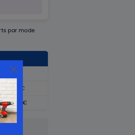
carts par mode
80 000 €
250 000 €
350 000 €