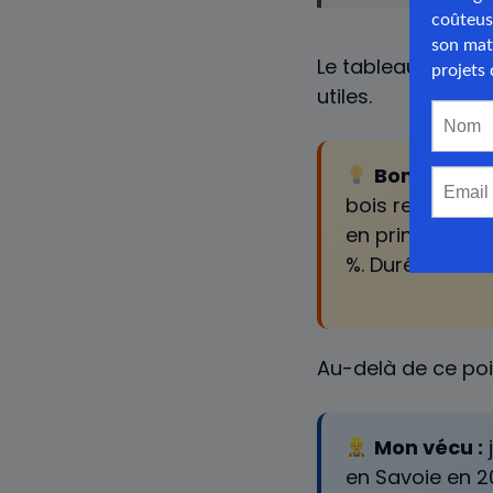
Le tableau donne 
utiles.
Bon à savoir
bois représent
en principal. 
%. Durée de vie
Au-delà de ce poin
Mon vécu :
j
en Savoie en 2