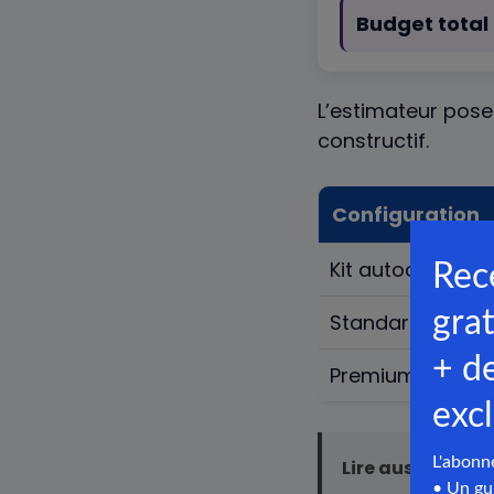
Budget total 
L’estimateur pose 
constructif.
Configuration
Kit autoconstruc
Standard livré 
Premium sur me
Lire aussi :
Prix 