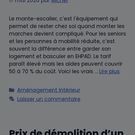
17 mai 2026
par
Michel
Le monte-escalier, c’est l’équipement qui
permet de rester chez soi quand monter les
marches devient compliqué. Pour les seniors
et les personnes à mobilité réduite, c’est
souvent la différence entre garder son
logement et basculer en EHPAD. Le tarif
paraît élevé mais les aides peuvent couvrir
50 à 70 % du coût. Voici les vrais …
Lire plus
Catégories
Aménagement intérieur
Laisser un commentaire
Prix de démolition d’un