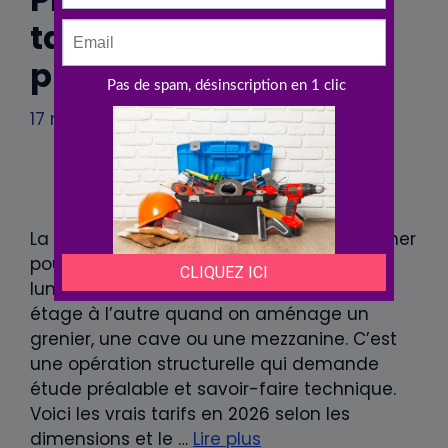
tarifs et types de
plancher 2026
17 mai 2026
par
Michel
La trémie, c’est l’ouverture dans un plancher
pour créer un escalier ou un puits de
lumière. Indispensable pour passer d’un
étage à l’autre quand on aménage un
grenier, une cave ou une mezzanine. C’est
une opération structurelle qui demande
étude préalable et savoir-faire technique.
Voici les vrais tarifs en 2026 selon les
dimensions et le …
Lire plus