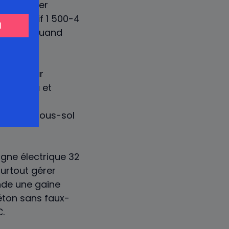
t à stocker
ire. Tarif 1 500-4
compromis quand
tique pour
vée d’eau et
omberie
taire ou sous-sol
igne électrique 32
urtout gérer
ande une gaine
béton sans faux-
€.