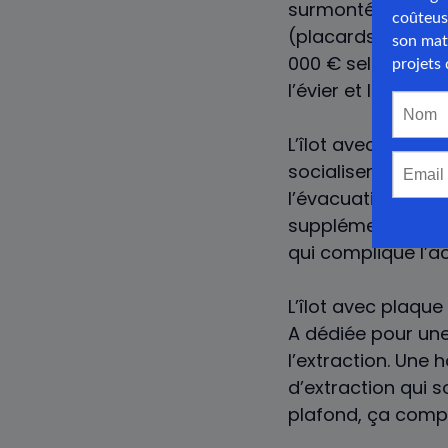
surmonté d’un plan
(placards, tiroirs
000 € selon les fi
l’évier et la plaq
L’îlot avec évier 
socialiser pendant
l’évacuation jusq
supplémentaire sur
qui complique l’ac
L’îlot avec plaque
A dédiée pour une
l’extraction. Une
d’extraction qui s
plafond, ça compliq