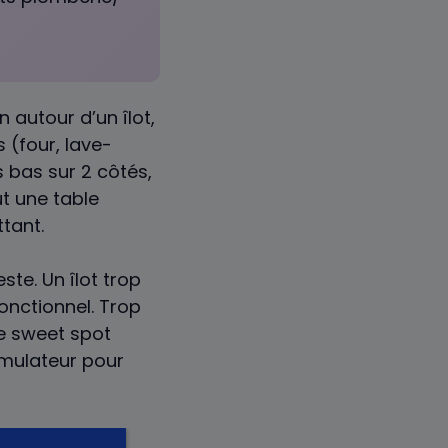
n autour d’un îlot,
 (four, lave-
s bas sur 2 côtés,
t une table
tant.
ste. Un îlot trop
onctionnel. Trop
Le sweet spot
imulateur pour