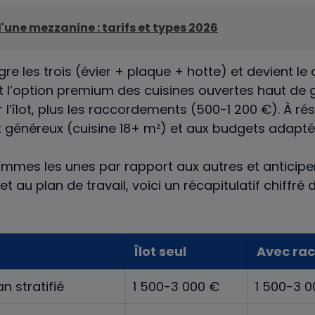
d'une mezzanine : tarifs et types 2026
ègre les trois (évier + plaque + hotte) et devient le
est l’option premium des cuisines ouvertes haut de
l’îlot, plus les raccordements (500-1 200 €). À ré
généreux (cuisine 18+ m²) et aux budgets adapté
ammes les unes par rapport aux autres et anticiper
 au plan de travail, voici un récapitulatif chiffré
Îlot seul
Avec ra
 stratifié
1 500-3 000 €
1 500-3 