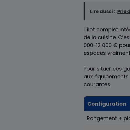
Lire aussi :
Prix 
L’îlot complet int
de la cuisine. C’
000-12 000 € pour 
espaces vraiment 
Pour situer ces g
aux équipements et
courantes.
Configuration
Rangement + plan