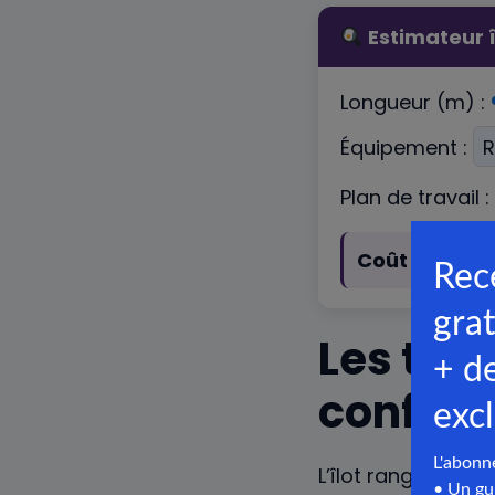
Estimateur î
Longueur (m) :
Équipement :
Plan de travail :
Coût total :
2
Les type
configu
L’îlot rangement p