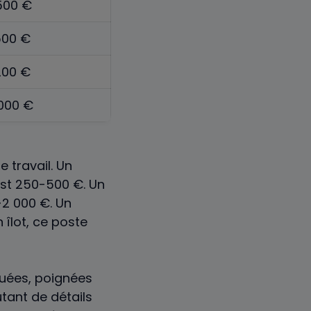
500 €
500 €
200 €
 000 €
 travail. Un
est 250-500 €. Un
-2 000 €. Un
 îlot, ce poste
quées, poignées
utant de détails