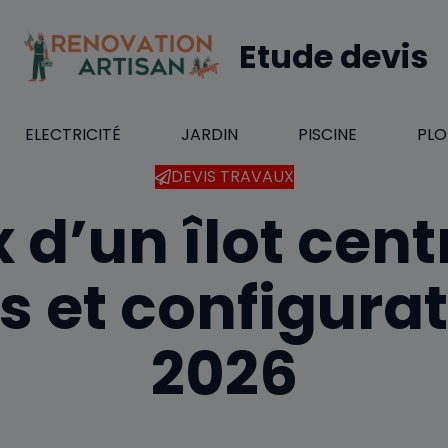
Etude devis
ELECTRICITÉ
JARDIN
PISCINE
PLO
DEVIS TRAVAUX
x d’un îlot centr
fs et configura
2026