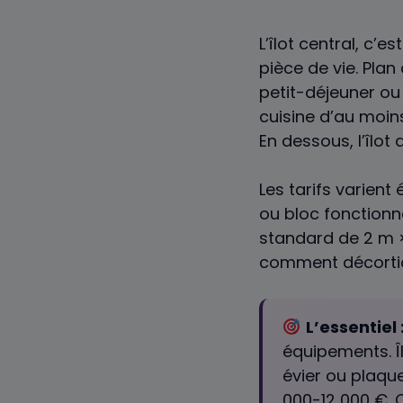
L’îlot central, c’
pièce de vie. Pla
petit-déjeuner ou
cuisine d’au moin
En dessous, l’îlot
Les tarifs varient
ou bloc fonctionne
standard de 2 m ×
comment décortiq
L’essentiel 
équipements. Î
évier ou plaque
000-12 000 €.