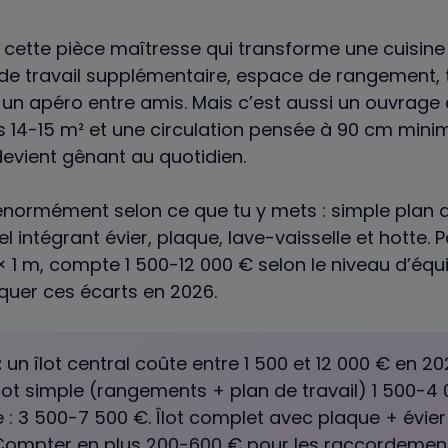
est cette pièce maîtresse qui transforme une cuisine
n de travail supplémentaire, espace de rangement, 
 un apéro entre amis. Mais c’est aussi un ouvrag
s 14-15 m² et une circulation pensée à 90 cm mini
 devient gênant au quotidien.
 énormément selon ce que tu y mets : simple plan d
l intégrant évier, plaque, lave-vaisselle et hotte. P
 1 m, compte 1 500-12 000 € selon le niveau d’équ
uer ces écarts en 2026.
:
un îlot central coûte entre 1 500 et 12 000 € en 20
lot simple (rangements + plan de travail) 1 500-4 0
 : 3 500-7 500 €. Îlot complet avec plaque + évier 
 Compter en plus 200-600 € pour les raccordemen