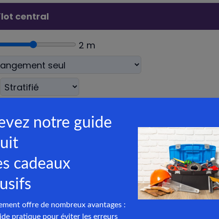
lot central
2
m
200
€ à
3600
€
s d’îlots et leurs
rations
ur reste l’option la plus simple. C’est un bloc de 