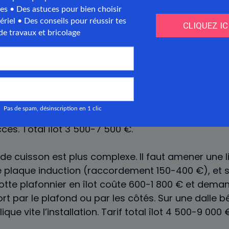
 de travail, sans aucun équipement intégré. Il ser
) et à offrir une surface de préparation supplémenta
nitions et le plan de travail choisi. C’est le bon 
ue restent contre un mur.
déplace le poste lavage au centre de la cuisine. Pra
 qu’on prépare, mais ça veut dire faire venir l’arri
u’au milieu de la pièce. Comptez 200-500 € de pl
 sol béton (carottage de dalle), plus si vide sani
cès. Total îlot 3 500-7 500 €.
 de cuisson est plus complexe. Il faut amener une l
 plaque induction (raccordement 150-400 €), et s
 hotte plafonnier en îlot coûte 600-1 800 € et dem
ort par le plafond ou par les côtés. Sur une dalle 
ue vite l’installation. Tarif total îlot 4 500-9 000 