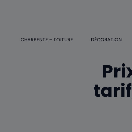
Aller
au
contenu
CHARPENTE – TOITURE
DÉCORATION
Pri
tari