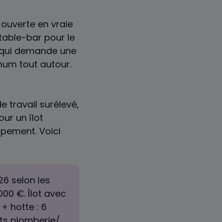
 ouverte en vraie
table-bar pour le
e qui demande une
mum tout autour.
e travail surélevé,
our un îlot
ipement. Voici
26 selon les
00 €. Îlot avec
+ hotte : 6
ts plomberie/