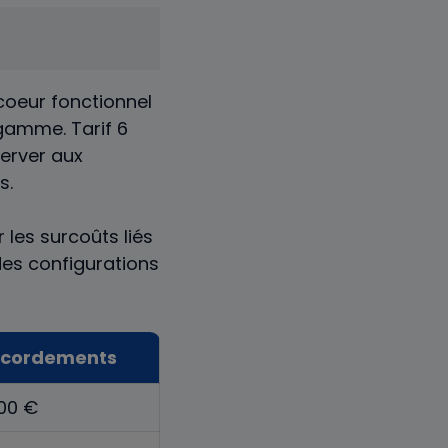
 coeur fonctionnel
 gamme. Tarif 6
server aux
s.
 les surcoûts liés
 des configurations
ccordements
000 €