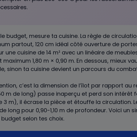
écessaires.
le budget, mesure ta cuisine. La règle de circulatio
um partout, 120 cm idéal côté ouverture de portes
 Sur une cuisine de 14 m² avec un linéaire de meuble
lot maximum 1,80 m × 0,90 m. En dessous, mieux vau
e, sinon ta cuisine devient un parcours du combat
ention, c’est la dimension de l’îlot par rapport au re
,50 m de long) passe inaperçu et perd son intérêt f
3 m), il écrase la pièce et étouffe la circulation. 
 de long pour 0,90-1,10 m de profondeur. Voici un s
e budget selon tes choix.