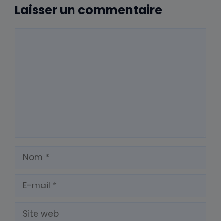
prochain commentaire.
Prévenez-moi de tous les nouveaux
commentaires par e-mail.
Prévenez-moi de tous les nouveaux
articles par e-mail.