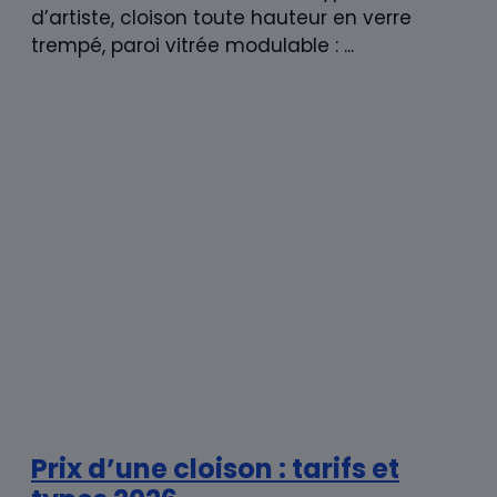
créer un dressing, isoler un bureau : autant
de besoins ...
Prix d’aménagement de
combles : tarifs 2026
Aménager ses combles, c’est gagner 20 à
60 m² habitables sans agrandir l’emprise au
sol. Une chambre supplémentaire pour les
enfants, une suite parentale ...
Laisser un commentaire