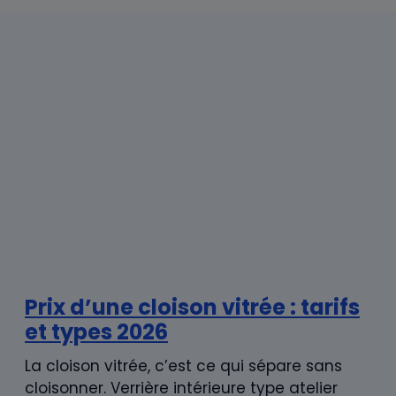
Prix d’une cloison vitrée : tarifs
et types 2026
La cloison vitrée, c’est ce qui sépare sans
cloisonner. Verrière intérieure type atelier
d’artiste, cloison toute hauteur en verre
trempé, paroi vitrée modulable : ...
Prix d’une cloison : tarifs et
types 2026
La cloison, c’est ce qui structure les espaces
intérieurs. Séparer une chambre du séjour,