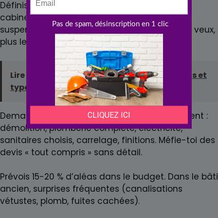
Définis ton programme : douche italienne ou
cabine, baignoire ou pas, double vasque, WC
suspendu, rangements. Plus tu sais ce que tu veux,
plus les devis seront comparables.
Lire aussi :
Prix d'une cloison amovible : tarifs et
types 2026
Demande 3 devis détaillés. Vérifie qu’ils incluent :
démolition, plomberie complète, électricité,
sanitaires choisis, carrelage, finitions. Méfie-toi des
devis « tout compris » sans détail.
Prévois 15-20 % d’aléas dans le budget. Dans le bâti
ancien, surprises fréquentes (canalisations
vétustes, plomb, fuites cachées).