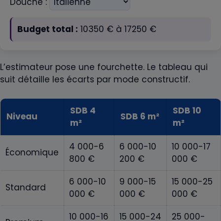
Douche :
Budget total :
10350
€ à
17250
€
L’estimateur pose une fourchette. Le tableau qui
suit détaille les écarts par mode constructif.
SDB 4
SDB 10
Niveau
SDB 6 m²
m²
m²
4 000-6
6 000-10
10 000-17
Économique
800 €
200 €
000 €
6 000-10
9 000-15
15 000-25
Standard
000 €
000 €
000 €
10 000-16
15 000-24
25 000-