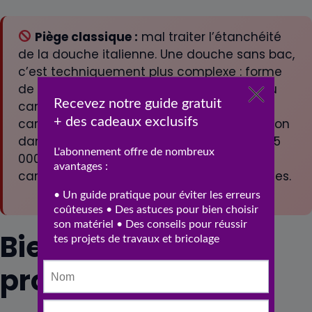
Piège classique :
mal traiter l’étanchéité
de la douche italienne. Une douche sans bac,
c’est techniquement plus complexe : forme
de pente, système d’évacuation siphon ou
caniveau, membrane étanche sous le
carrelage. Une étanchéité ratée = infiltration
dans l’étage du dessous = sinistre 5 000-15
000 €. Toujours faire poser par un pro
carreleur expérimenté en douches italiennes.
Bien préparer son
projet