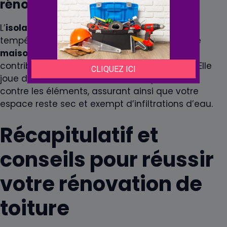
rénovation de toiture
L’
isolation
est essentielle pour maintenir une
température confortable à l’intérieur de votre
maison
, réduire les coûts de chauffage et
contribuer à un environnement plus durable. Elle
joue de même un rôle clé dans la protection
contre les éléments, assurant ainsi que votre
espace reste sec et exempt d’infiltrations d’eau.
Récapitulatif et
conseils pour réussir
votre rénovation de
toiture