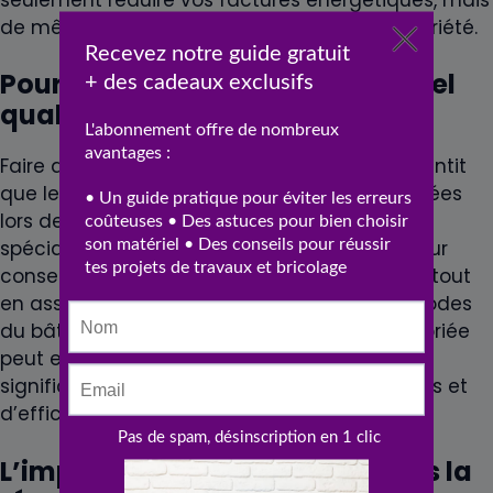
de même augmenter la valeur de votre propriété.
Pourquoi choisir un professionnel
qualifié ?
Faire appel à un
couvreur
professionnel garantit
que les normes les plus élevées sont respectées
lors de la
rénovation
de votre
toiture
. Ce
spécialiste possède l’expertise nécessaire pour
conseiller sur le meilleur choix de
materiaux
, tout
en assurant une installation conforme aux codes
du bâtiment locaux. Une installation inappropriée
peut entraîner des coûts supplémentaires
significatifs en matière de réparations futures et
d’efficacité énergétique.
L’importance de l’isolation dans la