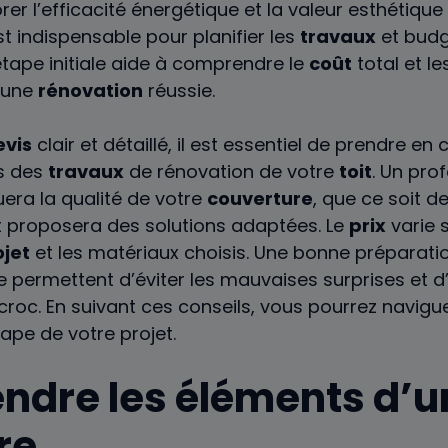
er l’efficacité énergétique et la valeur esthétique
t indispensable pour planifier les
travaux
et budg
tape initiale aide à comprendre le
coût
total et l
 une
rénovation
réussie.
evis
clair et détaillé, il est essentiel de prendre en
ts des
travaux
de rénovation de votre
toit
. Un pro
era la qualité de votre
couverture
, que ce soit d
t proposera des solutions adaptées. Le
prix
varie s
ojet
et les matériaux choisis. Une bonne préparati
e permettent d’éviter les mauvaises surprises et d
croc. En suivant ces conseils, vous pourrez navig
ape de votre projet.
dre les éléments d’u
re