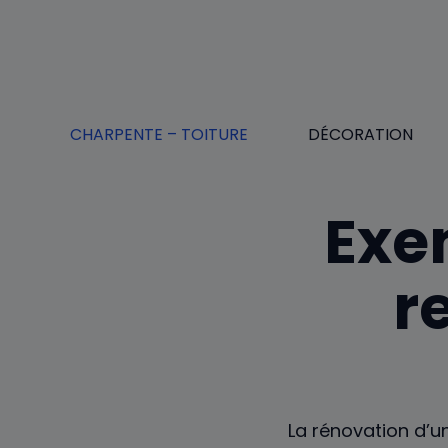
Aller
au
contenu
CHARPENTE – TOITURE
DÉCORATION
Exe
r
La rénovation d’