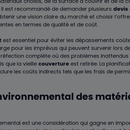
tériaux choisis, de la surface à couvrir et de la 
r. Il est recommandé de demander plusieurs
devis
tenir une vision claire du marché et choisir l’offr
entes en termes de qualité et de coût.
t
est essentiel pour éviter les dépassements coûteux
rge pour les imprévus qui peuvent survenir lors de
e réfection complète où des problèmes inattendus
s que la vieille
couverture
est retirée. La planifica
nclure les coûts indirects tels que les frais de perm
nvironnemental des matéri
emental est une considération qui gagne en impor