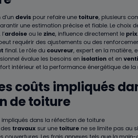
n d’un
devis
pour refaire une
toiture
, plusieurs c
rantir une estimation précise et fiable. Le choix 
, l’
ardoise
ou le
zinc
, influence directement le
prix
eut requérir des ajustements ou des renforcemen
ût
final. Le rôle du
couvreur
, expert en la matière, e
ssionnel évalue les besoins en
isolation
et en
venti
nfort intérieur et la performance énergétique de la
des coûts impliqués da
n de toiture
r des
travaux
sur une
toiture
ne se limite pas au 
couvertures. Les frais annexes tels que la main-