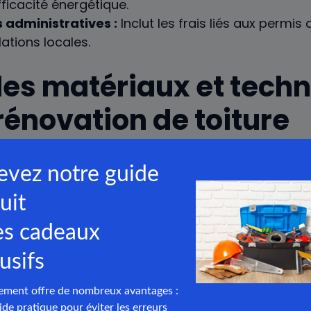
ficacité énergétique.
administratives :
Inclut les frais liés aux permis 
ations locales.
 les matériaux et tech
rénovation de toiture
atériaux
est déterminante dans le processus d
haque
type
de matériau offre des avantages spéci
rabilité et d’esthétique. Par exemple, les
tuiles
en
 pour leur longévité et leur résistance aux intempé
tenir compte de la structure de la
charpente
exista
 pas compatibles avec tous les types de charpen
a en mesure d’orienter le
projet
vers les options l
ontraintes techniques et du
budget
alloué.