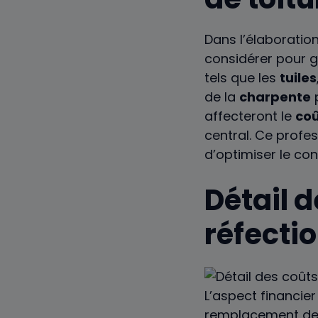
Dans l’élaboratio
considérer pour ga
tels que les
tuiles
de la
charpente
p
affecteront le
co
central. Ce profe
d’optimiser le co
Détail 
réfectio
L’aspect financie
remplacement des 