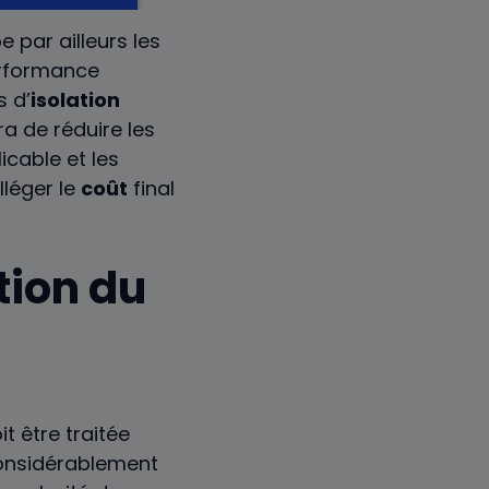
 par ailleurs les
performance
s d’
isolation
ra de réduire les
icable et les
lléger le
coût
final
tion du
t être traitée
onsidérablement