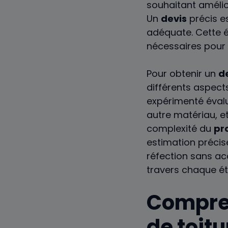
souhaitant amélior
Un
devis
précis es
adéquate. Cette é
nécessaires pour
Pour obtenir un
d
différents aspec
expérimenté évalu
autre matériau, e
complexité du
pr
estimation précis
réfection sans ac
travers chaque ét
Compren
de toitu