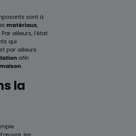
omposants sont à
des
matériaux
,
. Par ailleurs, l’état
ts qui
st par ailleurs
lation
afin
maison
.
ns la
simple
d’œuvre, les