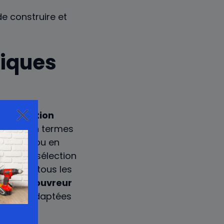
de construire et
niques
e
renovation
fiques en termes
ardoise
ou en
ries. La sélection
nte, car tous les
tes. Le
couvreur
es plus adaptées