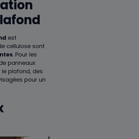
lation
plafond
nd
est
e cellulose sont
antes
. Pour les
t de panneaux
r le plafond, des
visagées pour un
x