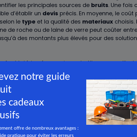
ntifier les principales sources de
bruits
. Une fois
sible d’établir un
devis
précis. En moyenne, le coût 
 selon le
type
et la qualité des
materiaux
choisis.
laine de roche ou de laine de verre peut coûter ent
usqu’à des montants plus élevés pour des solution
ale :
Matériau économique et efficace pour l’isol
llulose :
Excellente pour l’isolation acoustique du
solants :
Solution pratique pour renforcer l’isolat
ds.
nds :
Améliorent considérablement le confort acou
 acoustique :
Étape essentielle pour cibler les inte
e budget.