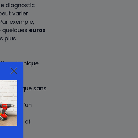
 ce diagnostic
peut varier
 Par exemple,
re quelques
euros
s plus
ation phonique
 plafond.
ion phonique sans
stique d’un
rventions et