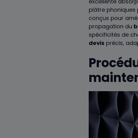
excellente absor
plâtre phoniques 
conçus pour améli
propagation du
b
spécificités de c
devis
précis, ada
Procédu
mainten