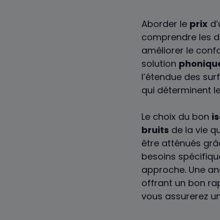
Aborder le
prix
d’
comprendre les di
améliorer le conf
solution
phoniqu
l’étendue des sur
qui déterminent l
Le choix du bon
i
bruits
de la vie qu
être atténués grâ
besoins spécifiqu
approche. Une an
offrant un bon rap
vous assurerez un