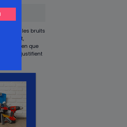
duisant les bruits
bâtiment,
quent, bien que
g terme justifient