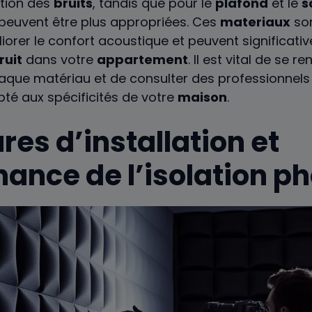
ption des
bruits
, tandis que pour le
plafond
et le
s
peuvent être plus appropriées. Ces
materiaux
son
orer le confort acoustique et peuvent significativ
ruit
dans votre
appartement
. Il est vital de se r
haque matériau et de consulter des professionnels
pté aux spécificités de votre
maison
.
res d’installation et
ance de l’isolation p