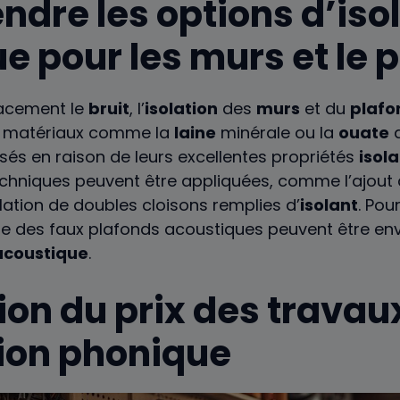
dre les options d’iso
e pour les murs et le 
cacement le
bruit
, l’
isolation
des
murs
et du
plafo
s matériaux comme la
laine
minérale ou la
ouate
d
sés en raison de leurs excellentes propriétés
isol
echniques peuvent être appliquées, comme l’ajou
allation de doubles cloisons remplies d’
isolant
. Pou
que des faux plafonds acoustiques peuvent être en
acoustique
.
ion du prix des travau
tion phonique