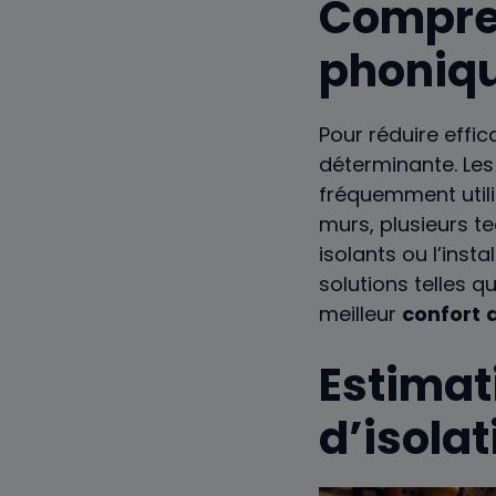
Compren
phoniqu
Pour réduire effi
déterminante. Le
fréquemment utili
murs, plusieurs t
isolants ou l’inst
solutions telles 
meilleur
confort
Estimat
d’isola