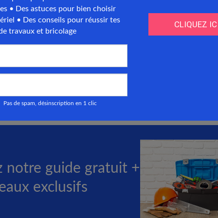
d'une isolation phonique
e n’améliore pas seulement la qualité de vie en ré
elle contribue de plus à l’
isolation thermique
du 
des économies d’énergie substantielles. Par consé
nitial puisse sembler important, les bénéfices à lon
dépense.