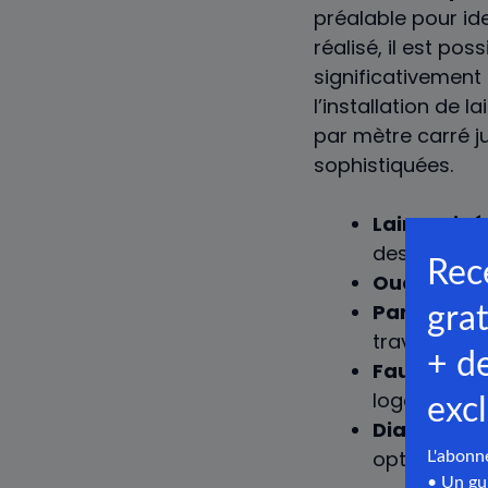
préalable pour ide
réalisé, il est pos
significativement
l’installation de 
par mètre carré j
sophistiquées.
Laine minér
des murs.
Ouate de ce
Panneaux i
travaux lour
Faux plafo
logement.
Diagnostic
optimiser l