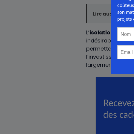
Lire aussi :
Prix 
L’
isolation
phoniqu
indésirables, mais 
permettant ainsi 
l’investissement i
largement cette 