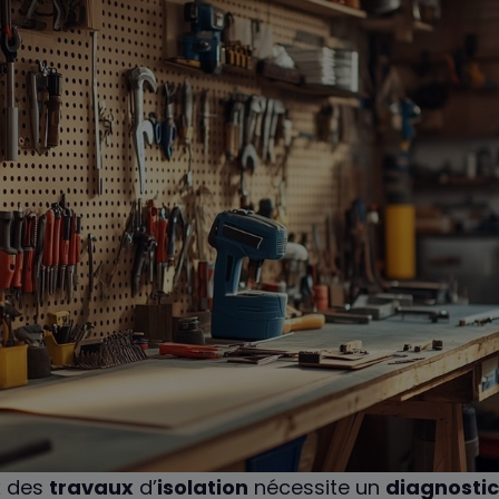
x
des
travaux
d’
isolation
nécessite un
diagnostic