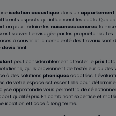
une
isolation
acoustique
dans un
appartement
fférents aspects qui influencent les coûts. Que ce
ort ou pour réduire les
nuisances
sonores
, la mis
e
est souvent envisagée par les propriétaires. Les m
faces à couvrir et la complexité des travaux sont 
e
devis
final.
solant
peut considérablement affecter le
prix
total
otidienne, qu’ils proviennent de l’extérieur ou des 
ce à des solutions
phoniques
adaptées. L’évaluat
es de votre espace est essentielle pour déterminer
alyse approfondie vous permettra de sélectionne
port qualité/prix. En combinant expertise et matér
e isolation efficace à long terme.