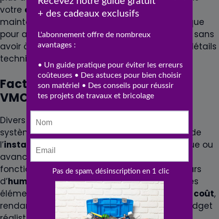
votre
cuisine
. Investir dans un contrat de
maintenance peut être une option économique
pour assurer un suivi professionnel et régulier sans
avoir à se préoccuper personnellement des détails
techniques.
Facteurs affectant le prix d’une
VMC pour cuisine
Divers facteurs influencent le
prix
final d’un
système de VMC pour cuisine. La complexité de
l’
installation
, le choix entre un modèle basique ou
avancé, et la nécessité d’intégrer des
fonctionnalités spéciales comme des capteurs
d’
humidité
sont des aspects à considérer. Ces
éléments peuvent significativement varier le
coût
,
rendant déterminant l’établissement d’un budget
réaliste dès le début du projet.