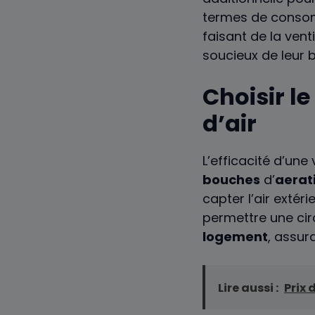
termes de consomm
faisant de la vent
soucieux de leur 
Choisir l
d’air
L’efficacité d’un
bouches
d’
aerat
capter l’air extéri
permettre une circ
logement
, assur
Lire aussi :
Prix 