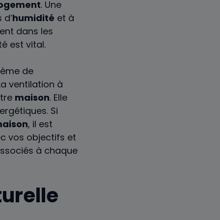
logement
. Une
 d’
humidité
et à
nent dans les
é est vital.
tème de
La ventilation à
otre
maison
. Elle
rgétiques. Si
aison
, il est
c vos objectifs et
 associés à chaque
urelle