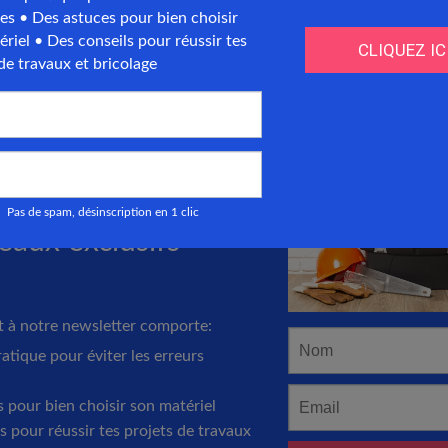
aillée et d’une mise en œuvre précise de ces systè
 elle garantit une aération adéquate sans compr
ue du
logement
.