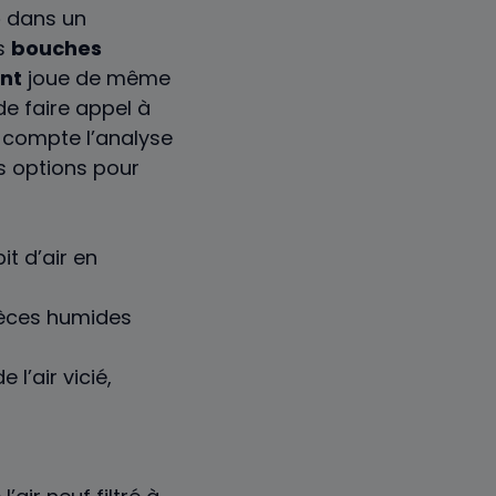
e
dans un
es
bouches
nt
joue de même
de faire appel à
 compte l’analyse
s options pour
t d’air en
ièces humides
 l’air vicié,