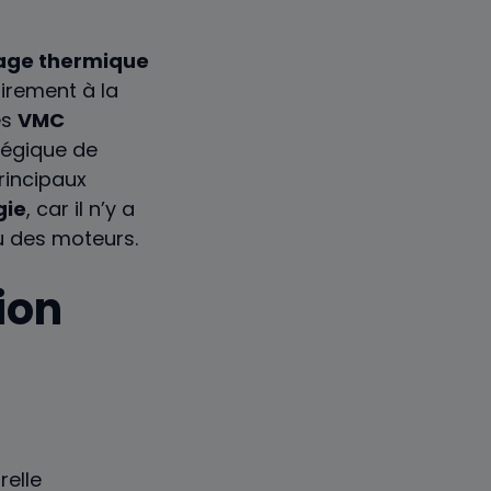
rage thermique
irement à la
es
VMC
tégique de
principaux
gie
, car il n’y a
u des moteurs.
ion