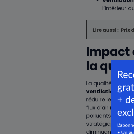
Ventilation 
l’intérieur 
Lire aussi :
Prix 
Impact d
la quali
La qualité de l’ai
ventilation
utilis
réduire les niveau
flux d’air nature
polluants, amélio
stratégiquement p
diminuant ainsi l