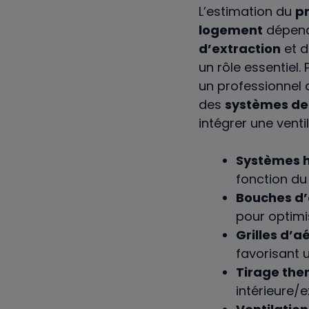
L’estimation du
pr
logement
dépend 
d’extraction
et 
un rôle essentiel.
un professionnel 
des
systèmes de 
intégrer une vent
Systèmes h
fonction du
Bouches d’
pour optimis
Grilles d’aé
favorisant u
Tirage the
intérieure/