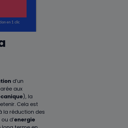
a
ation
d’un
parée aux
canique
), la
etenir. Cela est
à la réduction des
ou d’
energie
e long terme en