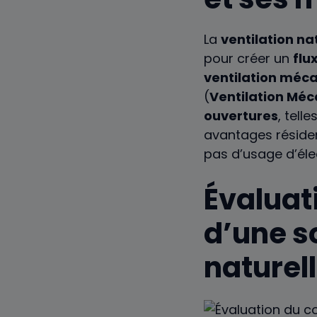
La
ventilation na
pour créer un
flu
ventilation méc
(
Ventilation Méc
ouvertures
, tell
avantages réside
pas d’usage d’éle
Évaluati
d’une so
naturel