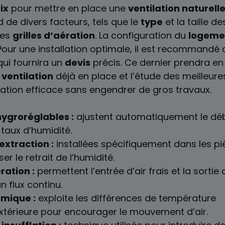
ix
pour mettre en place une
ventilation naturell
de divers facteurs, tels que le
type
et la taille d
des
grilles d’aération
. La configuration du
logeme
 Pour une installation optimale, il est recommandé 
qui fournira un
devis
précis. Ce dernier prendra en
ventilation
déjà en place et l’étude des meilleure
ilation efficace sans engendrer de gros travaux.
ygroréglables :
ajustent automatiquement le débi
 taux d’humidité.
extraction :
installées spécifiquement dans les p
er le retrait de l’humidité.
ration :
permettent l’entrée d’air frais et la sortie de
n flux continu.
rmique :
exploite les différences de température
extérieure pour encourager le mouvement d’air.