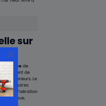
’air neuf filtré à
elle sur
par le
type
de
n seulement de
nts intérieurs. Le
tils et autres
s
grilles
d’aération
re continue,
nce d’une