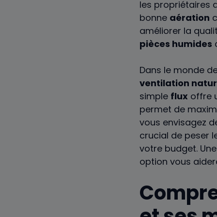
les propriétaires 
bonne
aération
c
améliorer la quali
pièces humides
Dans le monde de 
ventilation natur
simple
flux
offre 
permet de maximis
vous envisagez de
crucial de peser l
votre budget. Une
option vous aider
Compren
et ses