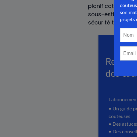
planification dét
sous-estimée, car
sécurité thermiq