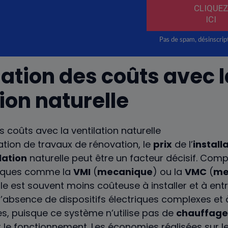
ation des coûts avec l
ion naturelle
cation de travaux de rénovation, le
prix
de l’
install
lation
naturelle peut être un facteur décisif. Com
iques comme la
VMI
(
mecanique
) ou la
VMC
(
me
lle est souvent moins coûteuse à installer et à entr
absence de dispositifs électriques complexes et 
s, puisque ce système n’utilise pas de
chauffage
r le fonctionnement. Les économies réalisées sur l