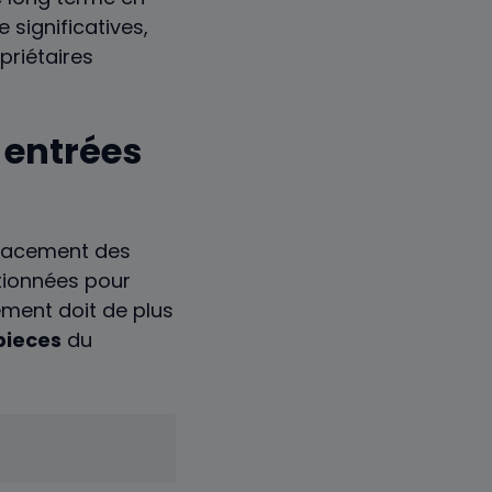
significatives,
priétaires
 entrées
placement des
itionnées pour
cement doit de plus
pieces
du