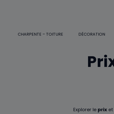
Aller
au
contenu
CHARPENTE – TOITURE
DÉCORATION
Pri
Explorer le
prix
et