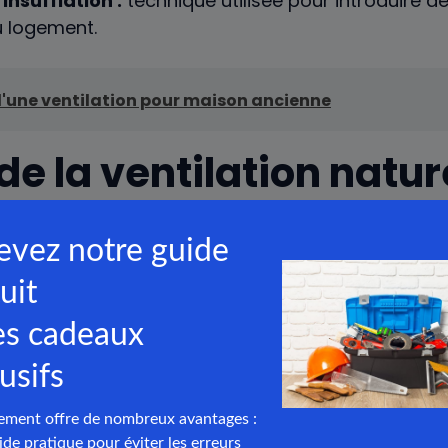
insufflation :
technique utilisée pour introduire de l
du logement.
d'une ventilation pour maison ancienne
e la ventilation natur
té de l’air intérieur
r dans votre
logement
est directement influencée 
é. Une ventilation naturelle bien conçue permet no
x d’
humidité
, mais de même de contrôler les pollua
l élimine efficacement les composés organiques vola
rant ainsi la santé des occupants. En intégrant de
lacées, le renouvellement de l’air se fait de maniè
a présence de moisissures et allergènes. L’importa