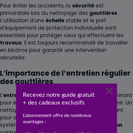
Pour éviter les accidents, la
sécurité
est
primordiale lors du nettoyage des
gouttières
.
L’utilisation d’une
échelle
stable et le port
d’équipement de protection individuelle sont
essentiels pour protéger ceux qui effectuent les
travaux
. Il est toujours recommandé de travailler
en binôme pour garantir une intervention
sécurisée.
L’importance de l’entretien régulier
des gouttières
L’
entretien
régulier des
gouttières
est déterminant
pour éviter des réparations coûteuses à l’avenir. Un
nettoyage biannuel est généralement suffisant
pour assurer le bon fonctionnement de votre
système de drainage et protéger votre
maison
contre les dommages liés à l’eau.