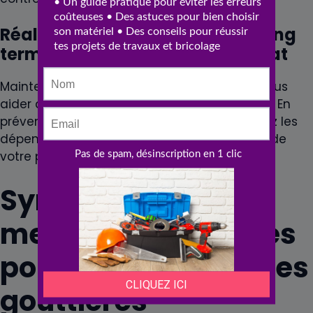
Réaliser des économies sur le long
terme avec un entretien adéquat
Maintenir vos
gouttières
en bon état peut vous
aider à réaliser des économies significatives. En
prévenant les problèmes majeurs, vous évitez les
dépenses imprévues et maintenez la valeur de
votre propriété.
Synthèse des
meilleures pratiques
pour le nettoyage des
gouttières