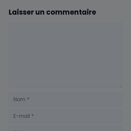
Laisser un commentaire
Commentaire
Nom
E-
mail
Site