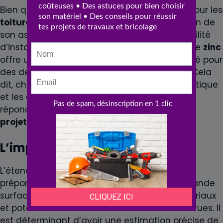
Bien que l’
ardoise
soit un choix traditionnel pour les
toitures
, le
zinc
gagne en popularité en raison de
son aspect esthétique moderne et de sa facilité
d’installation. Comparativement à l’
ardoise
, le
zinc
offre une alternative légère et peut être utilisé pour
des designs architecturaux plus complexes. Cela
dit, chaque propriétaire doit évaluer si l’esthétique
et les caractéristiques techniques du
zinc
répondent aux exigences spécifiques de son
projet
.
L’impact du choix de la
surface
L’étendue de la surface à couvrir joue un rôle
prépondérant dans le calcul du
côut
. Une grande
surface implique l’utilisation de plus de matériaux
et potentiellement des heures de travail accrues. Il
est déterminant d’avoir une estimation précise de