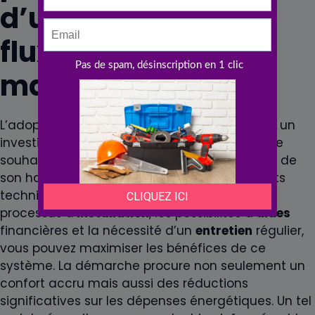
d’une VMC double
flux dans votre
maison
L’adoption d’une
VMC double flux
représente un
investissement judicieux pour tout propriétaire
souhaitant améliorer l’efficacité
énergétique
de
son habitat. En prenant en compte les aspects
techniques tels que le choix du modèle, le
processus d’
installation
, les possibilités d’
aides
financières et la nécessité d’un
entretien
régulier,
vous pouvez maximiser les bénéfices de ce
système. La démarche procure non seulement un
confort accru mais aussi des réductions
significatives sur les dépenses énergétiques. Un tel