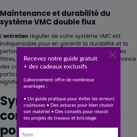
Maintenance et durabilité du
système VMC double flux
L’
entretien
régulier de votre système VMC est
indispensable pour en garantir la durabilité et la
performance. Cela comprend le nettoyage des
filtres, la vérification des
gaines
et la maintenance
des composants principaux. Une attention
particulière à ces détails peut prolonger
significativement la vie de votre système.
Synthèse des
considérations clés
pour l’installation