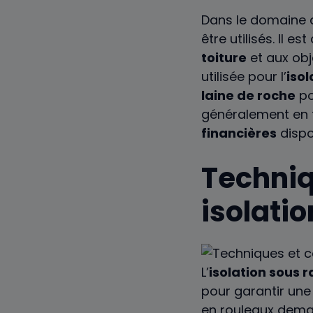
Dans le domaine d
être utilisés. Il e
toiture
et aux obj
utilisée pour l’
iso
laine de roche
po
généralement en f
financières
dispo
Techniq
isolati
L’
isolation sous
pour garantir un
en rouleaux dema