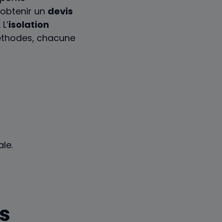
 obtenir un
devis
L’
isolation
méthodes, chacune
le.
us