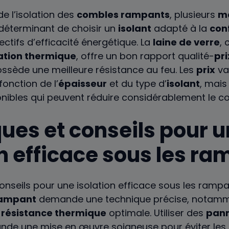
e l’isolation des
combles rampants
, plusieurs
m
st déterminant de choisir un
isolant
adapté à la
con
ectifs d’efficacité énergétique. La
laine de verre
,
lation thermique
, offre un bon rapport qualité-
pri
ssède une meilleure résistance au feu. Les
prix
va
onction de l’
épaisseur
et du type d’
isolant
, mais
nibles qui peuvent réduire considérablement le c
ues et conseils pour 
on efficace sous les r
 rampant
demande une technique précise, notamm
e
résistance thermique
optimale. Utiliser des
pann
nde une mise en œuvre soigneuse pour éviter les