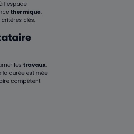
à l’espace
ance
thermique
,
critères clés.
tataire
tamer les
travaux
.
ue la durée estimée
taire compétent