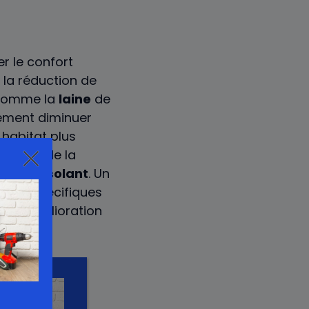
r le confort
s la réduction de
comme la
laine
de
ivement diminuer
 habitat plus
seur
et de la
té de l’
isolant
. Un
soins spécifiques
une amélioration