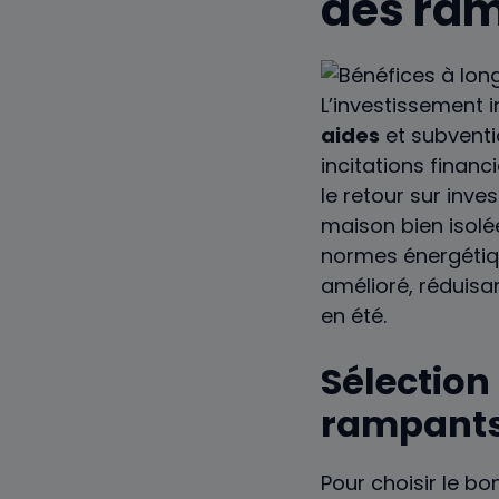
des ram
L’investissement in
aides
et subventi
incitations financ
le retour sur inv
maison bien isolé
normes énergétiqu
amélioré, réduisan
en été.
Sélection
rampant
Pour choisir le b