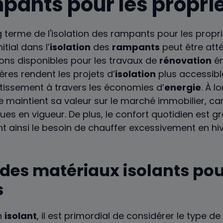
pants pour les propri
itial dans l’
isolation
des
rampants
peut être att
ons disponibles pour les travaux de
rénovation
én
ières rendent les projets d’
isolation
plus accessib
estissement à travers les économies d’
energie
. À l
e maintient sa valeur sur le marché immobilier, ca
es en vigueur. De plus, le confort quotidien est 
t ainsi le besoin de chauffer excessivement en hiv
 des matériaux isolants po
s
on
isolant
, il est primordial de considérer le type de