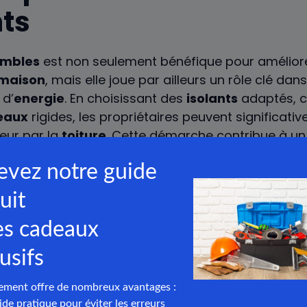
ts
mbles
est non seulement bénéfique pour améliore
maison
, mais elle joue par ailleurs un rôle clé dan
d’
energie
. En choisissant des
isolants
adaptés, 
eaux
rigides, les propriétaires peuvent significat
leur par la
toiture
. Cette démarche contribue à un
e facture énergétique allégée. Le choix de l’
épais
llation sont déterminants pour maximiser l’efficaci
r un professionnel peut aider à déterminer les be
eur
, garantissant ainsi que les
travaux
apportent 