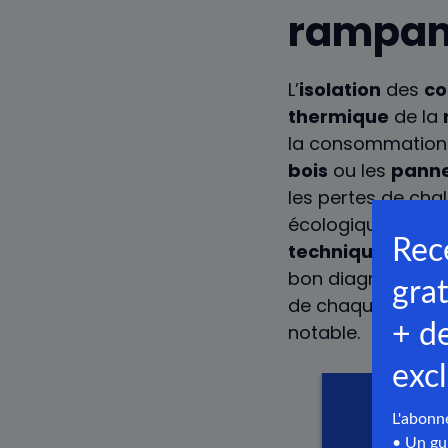
rampan
L’
isolation
des
co
thermique
de la
la consommation 
bois
ou les
pann
les pertes de cha
écologique et à un
technique
d’insta
bon diagnostic pa
de chaque
intéri
notable.