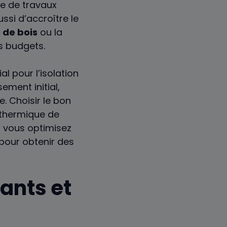
pe de travaux
ssi d’accroître le
e de bois
ou la
es budgets.
l pour l’isolation
ement initial,
e. Choisir le bon
 thermique de
, vous optimisez
 pour obtenir des
ants et