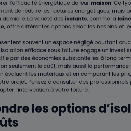
er l’efficacité énergétique de leur
maison
. Ce ty
ent de réduire les factures énergétiques, mais au
 domicile. La variété des
isolants
, comme la
lain
se
, offre différentes options selon les besoins et l
sentent souvent un espace négligé pourtant crucia
isolation efficace sous toiture engage un investiss
stifie par des économies substantielles à long term
 non seulement le coût, mais aussi la performance
 En évaluant les matériaux et en comparant les prix
votre projet. Pensez à consulter des professionnels
pter l’intervention à votre toiture.
dre les options d’isol
oûts