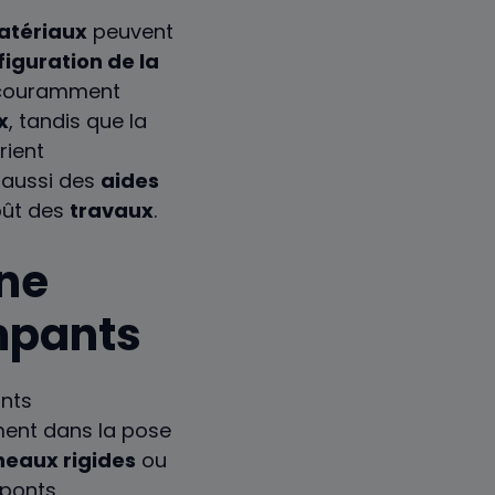
atériaux
peuvent
figuration de la
 couramment
x
, tandis que la
rient
 aussi des
aides
oût des
travaux
.
une
ampants
ent dans la pose
eaux rigides
ou
 ponts