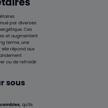
étaires
énué par diverses
ergétique. Ces
les et augmentent
ong terme, une
r elle répond aux
grandement
er ou de refroidir
ur sous
combles
, qu’ils