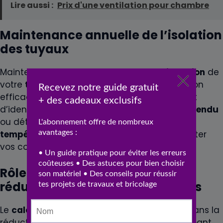
Lire aussi :
Prix d'une ventilation pour chambre
Maintenance annuelle de l’isolation
des tuyaux
Maintenir une inspection annuelle de l’
isolation
de
votre
tuyauterie
est essentiel pour assurer son
efficacité continue. Cette vérification permet
d’identifier les zones où l’
isolant
est devenu
fendu
ou détérioré, ce qui pourrait compromettre la
température
interne des
tuyaux
et augmenter
vos coûts d’
energie
.
Rôle du calorifugeage dans la
réduction des pertes thermiques
Le
calorifugeage
joue un rôle déterminant dans la
réduction des pertes de
chaleur
. En enveloppant