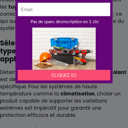
les
tuyaux
, un bon
isolant
réduit
considérablement la dispersion de la
chaleur
, ce
qui augmente l’efficacité
energetique
globale du
système de
chauffage
.
Sélectionner le bon épaisseur et
type d’isolant pour chaque
application
Déterminer la bonne
epaisseur
et le type d’
isolant
est déterminant pour chaque application
spécifique. Pour les systèmes de haute
température comme la
climatisation
, choisir un
produit capable de supporter les variations
extrêmes est impératif pour garantir une
protection efficace et durable.