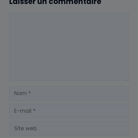
Laisser un commentaire
Commentaire
Nom
E-
mail
Site
web