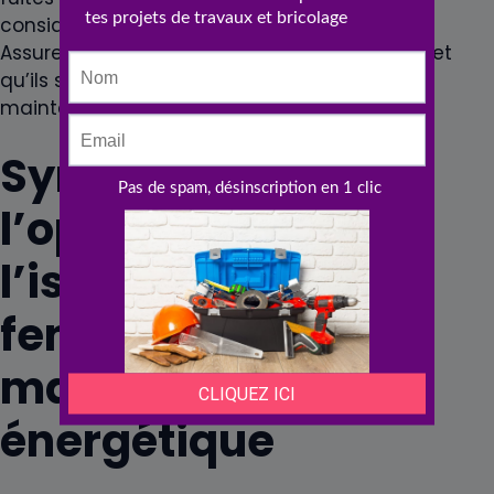
considérablement l’efficacité de l’
isolation
.
Assurez-vous que tous les joints sont intacts et
qu’ils sont remplacés périodiquement pour
maintenir une isolation optimale.
Synthèse sur
l’optimisation de
l’isolation des
fenêtres pour une
maison éco-
énergétique