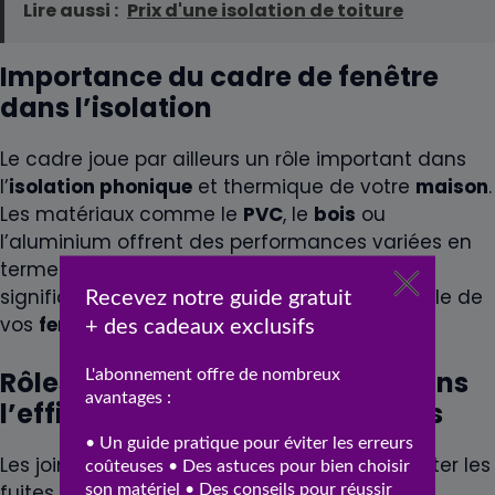
Lire aussi :
Prix d'une isolation de toiture
Importance du cadre de fenêtre
dans l’isolation
Le cadre joue par ailleurs un rôle important dans
l’
isolation phonique
et thermique de votre
maison
.
Les matériaux comme le
PVC
, le
bois
ou
l’aluminium offrent des performances variées en
termes d’
isolation
. Choisir le bon cadre peut
significativement améliorer l’efficacité globale de
vos
fenêtres
.
Rôles des joints d’étanchéité dans
l’efficacité isolante des fenêtres
Les joints d’étanchéité sont cruciaux pour éviter les
fuites d’air et d’eau, qui peuvent réduire