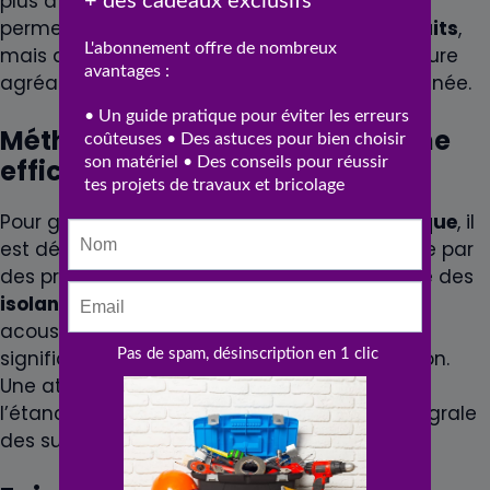
plus attrayant. Ces technologies avancées
permettent non seulement de réduire les
bruits
,
mais aussi d’aider à maintenir une température
agréable dans la maison tout au long de l’année.
Méthodes d’installation pour une
efficacité maximale
Pour garantir l’efficacité de l’
isolation phonique
, il
est déterminant que l’installation soit réalisée par
des professionnels. La mise en place correcte des
isolants
est essentielle pour éviter les ponts
acoustiques qui peuvent diminuer
significativement la performance de l’isolation.
Une attention particulière doit être portée à
l’étanchéité des joints et à la couverture intégrale
des surfaces exposées au
bruit
.