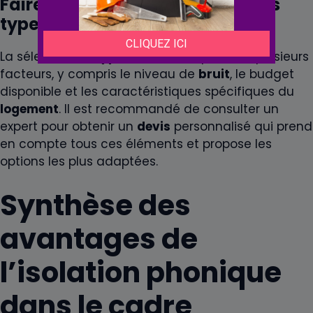
Faire le choix entre les différents
types d’isolants
La sélection du
type
d’
isolant
dépend de plusieurs
facteurs, y compris le niveau de
bruit
, le budget
disponible et les caractéristiques spécifiques du
logement
. Il est recommandé de consulter un
expert pour obtenir un
devis
personnalisé qui prend
en compte tous ces éléments et propose les
options les plus adaptées.
Synthèse des
avantages de
l’isolation phonique
dans le cadre