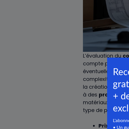
L’évaluation du
co
compte plusieurs 
éventuellement l
complexité du pro
la création d’un
p
à des
profession
matériaux varient p
type de plaques c
Prix placo :