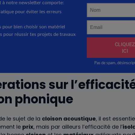
ations sur l’efficacit
tion phonique
e le sujet de la
cloison acoustique
, il est essent
ement le
prix
, mais par ailleurs l’efficacité de l’
isol
r la bonne
cloison
et les
matériaux
adéquats peut 