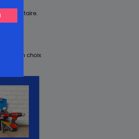
upplémentaire.
avaux.
rels.
ociés à
à faire un choix