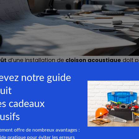
ût
d’une installation de
cloison acoustique
doit p
éléments, dont le prix des matériaux, la main-d’œ
a
TVA
. Le coût peut varier significativement en fonc
jet, comme l’intégration d’une isolation dans les
m
lafond phonique
. Il est recommandé de demande
nels
pour obtenir le meilleur rapport qualité-prix. L
ar ailleurs selon la qualité de l’
isolation phoniq
hoisies.
dépend de la densité et des caractéristiques aco