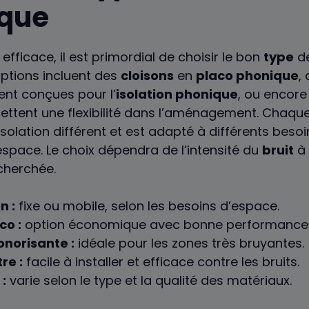
ique
 efficace, il est primordial de choisir le bon
type
d
 options incluent des
cloisons
en
placo phonique
,
nt conçues pour l’
isolation phonique
, ou encor
ettent une flexibilité dans l’aménagement. Chaqu
isolation différent et est adapté à différents besoi
espace. Le choix dépendra de l’intensité du
bruit
à 
echerchée.
n :
fixe ou mobile, selon les besoins d’espace.
co :
option économique avec bonne performance 
onorisante :
idéale pour les zones très bruyantes.
re :
facile à installer et efficace contre les bruits.
:
varie selon le type et la qualité des matériaux.