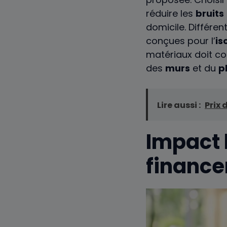
réduire les
bruits
domicile. Différe
conçues pour l’
is
matériaux doit co
des
murs
et du
p
Lire aussi :
Prix 
Impact 
financ