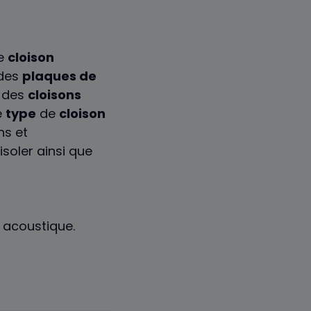
e
cloison
 des
plaques de
e des
cloisons
e
type
de
cloison
ns et
isoler ainsi que
acoustique.