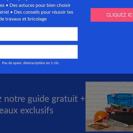
 :
influence directe sur le budget total.
nécessaires :
inclure éventuellement un isolant s
ation :
varie avec la complexité et la durée des tr
essaire :
peut nécessiter des ajustements structu
ournir un aperçu clair des options et des coûts ass
e cloison acoustique, aidant ainsi les propriétaires 
projet de rénovation.