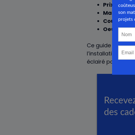
Prix cloison
Materiaux 
Cout install
Oeuvre néc
Ce guide vise à f
l’installation d’un
éclairé pour leur 