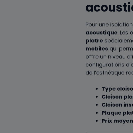
acoust
Pour une isolation
acoustique
. Les
platre
spécialeme
mobiles
qui perm
offre un niveau d’
configurations d’
de l’esthétique r
Type cloiso
Cloison pla
Cloison ins
Plaque plat
Prix moyen 