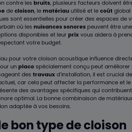
ion contre les
bruits
, plusieurs facteurs doivent êt
pe
de
cloison
, le
matériau
utilisé et le
coût
global
ues sont essentielles pour créer des espaces de v
urbain où les
nuisances sonores
peuvent être une 
tions disponibles et leur
prix
vous aidera à prend
respectant votre budget.
iau pour votre cloison acoustique influence directe
pour un
placo
spécialement conçu peut améliorer 
visageant des
travaux
d’installation, il est crucial d
ctuel, car cela peut affecter la performance et le
sente des avantages spécifiques qui contribuent
nore optimal. La bonne combinaison de matériaux
tion adaptée à vos besoins.
le bon type de cloison