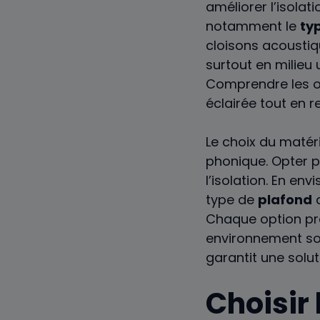
améliorer l’isolat
notamment le
ty
cloisons acoustiq
surtout en milieu 
Comprendre les op
éclairée tout en 
Le choix du matér
phonique. Opter 
l’isolation. En en
type de
plafond
a
Chaque option pré
environnement so
garantit une solu
Choisir 