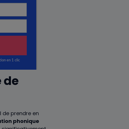
é de
iel de prendre en
ation phonique
significativement