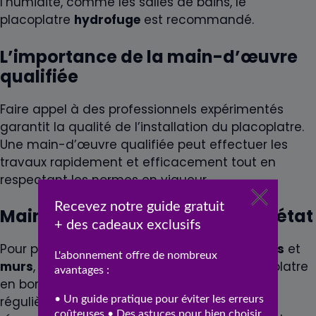
l’humidité, comme les salles de bains, le
placoplatre
hydrofuge
est recommandé.
L’importance de la main-d’œuvre
qualifiée
Faire appel à des professionnels expérimentés
garantit la qualité de l’installation du placoplatre.
Une main-d’œuvre qualifiée peut effectuer les
travaux rapidement et efficacement tout en
respectant les normes en vigueur.
Maintenir le placoplatre en bon état
Pour prolonger la durée de vie de vos
closions
et
murs
, il est nécessaire de maintenir le placoplatre
en bon état. Cela implique de contrôler
régulièrement leur état et d’effectuer les