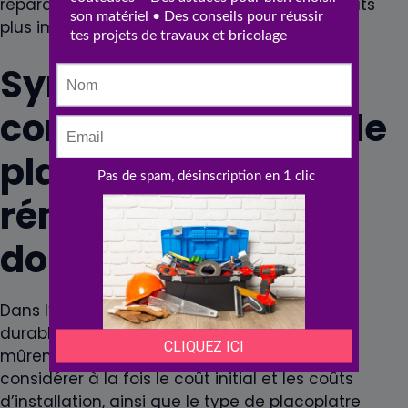
réparations nécessaires pour éviter des dégâts
plus importants.
Synthèse des
considérations sur le
placoplatre dans la
rénovation
domiciliaire
Dans l’optique d’une rénovation efficace et
durable, le choix du placoplatre doit être
mûrement réfléchi. Les propriétaires doivent
considérer à la fois le coût initial et les coûts
d’installation, ainsi que le type de placoplatre