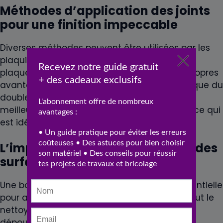
Méthodes d’application des joints
pour une finition impeccable
Diverses méthodes peuvent être utilisées par les
plaquistes pour appliquer les joints entre les
plaques de plâtre. Chaque méthode a ses propres
avantages, selon le
type
d’
oeuvre
. La technique du
double encollage, par exemple, garantit une
meilleure adhésion et une surface plus lisse, ce qui
est idéal pour les pièces à forte visibilité.
L’importance de la préparation des
surfaces avant jointure
Une bonne préparation des surfaces est essentielle
pour assurer l’adhérence des
joints
. Cela inclut le
nettoyage des bords des
plaques
, le
dépoussiérage et parfois l’application d’une