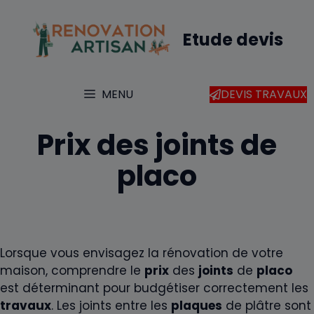
Aller
au
Etude devis
contenu
MENU
DEVIS TRAVAUX
Prix des joints de
placo
Lorsque vous envisagez la rénovation de votre
maison, comprendre le
prix
des
joints
de
placo
est déterminant pour budgétiser correctement les
travaux
. Les joints entre les
plaques
de plâtre sont