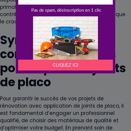
primaire spécifique. Ces étapes préliminaires
contribuent à éviter les problèmes futurs tels que
le craquelage ou le décollement des joints.
Synthèse des
considérations clés
pour la pose de joints
de placo
Pour garantir le succès de vos projets de
rénovation avec application de joints de placo, il
est fondamental d’engager un professionnel
qualifié, de choisir des matériaux de qualité et
d’optimiser votre budget. En prenant soin de