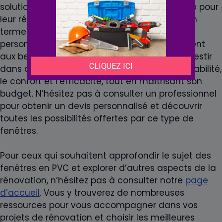
solution à la fois économique et performante pour
leur rénovation. Avec une variété d’options en
termes d’
isolation
, de sécurité et de
personnalisation, elles s’adaptent parfaitement
aux besoins spécifiques de chaque foyer. Investir
dans des fenêtres en PVC, c’est choisir la durabilité,
le confort et l’efficacité, tout en maîtrisant son
budget. N’hésitez pas à consulter un professionnel
pour obtenir un devis personnalisé et découvrir
toutes les possibilités offertes par ce type de
fenêtres.
Pour ceux qui souhaitent approfondir le sujet des
fenêtres en PVC et explorer d’autres aspects de la
rénovation, n’hésitez pas à consulter notre
page
d’accueil
. Vous y trouverez de nombreuses
ressources pour vous accompagner dans vos
projets de rénovation et choisir les meilleures