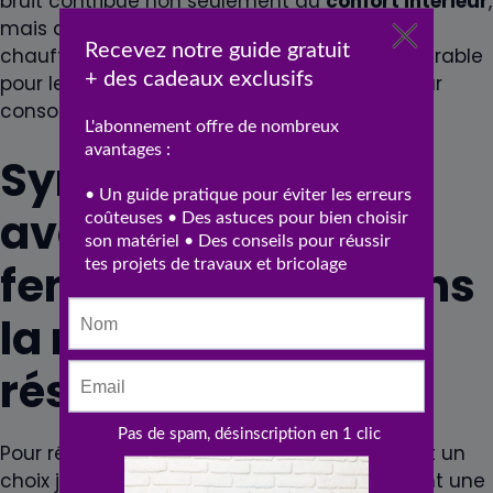
bruit contribue non seulement au
confort intérieur
,
mais de même à la réduction des coûts de
chauffage. Cela représente un atout considérable
pour les propriétaires soucieux d’optimiser leur
consommation énergétique.
Synthèse des
avantages des
fenêtres en PVC dans
la rénovation
résidentielle
Pour résumer, les fenêtres en PVC constituent un
choix judicieux pour tous ceux qui recherchent une