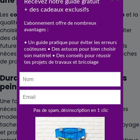
une porte
Les
coûts
des matériaux varient selon le
type
et la
qualité de la
peinture
. Il est recommandé de
choisir des produits de bonne qualité pour éviter
des dépenses supplémentaires en retouches
futures. Le budget doit de plus inclure les outils
nécessaires tels que pinceaux, rouleaux et bâches
de protection.
Durabilité et entretien des portes
peintes
Une fois la
porte
correctement peinte, elle
nécessitera un entretien minimal. Les peintures
modernes offrent une résistance accrue aux
taches et aux éraflures, ce qui facilite le nettoyage
et prolonge la durée de vie de la peinture. Un