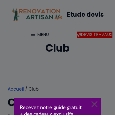
Aller
au
Etude devis
contenu
MENU
DEVIS TRAVAUX
Club
Accueil
/ Club
Club